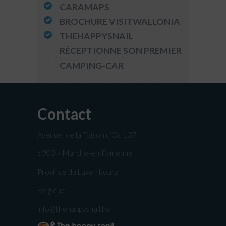
CARAMAPS
BROCHURE VISITWALLONIA
THEHAPPYSNAIL
RÉCEPTIONNE SON PREMIER
CAMPING-CAR
Contact
Avenue de la Toison d’Or, 137
6900 – Marche-en-Famenne
Province du Luxembourg
Belgique
info@thehappysnail.be