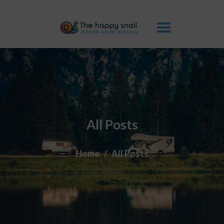
THE HAPPY SNAIL
CAMPING-CARS
AVANTAGES
GALERIE
FAQ
CONTACTS
All Posts
BLOG
Home
All Posts