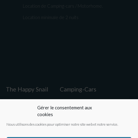
Location de Camping-cars / Motorhome.
Location minimale de 2 nuits
The Happy Snail
Camping-Cars
Avantages
Galerie
FAQ
Contacts
Gérer le consentement aux
cookies
Nous utilisons des cookies pour optimiser notre site web et notre service.
Blog