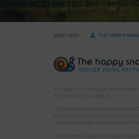
28/07/2021
THE HAPPY SNAI
thehappysnail
» a déjà parcouru ses pre
premiers clients voyageurs…..
« The happy snail propose la location d
située à Marche-en-Famenne propose à la
: chambres, cuisine, espace douche et re
Les locations sont possibles pour des pé