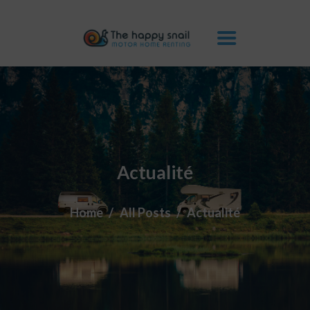
THE HAPPY SNAIL
CAMPING-CARS
AVANTAGES
GALERIE
FAQ
CONTACTS
Actualité
BLOG
Home
All Posts
Actualité