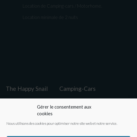
Location de Camping-cars / Motorhome.
Location minimale de 2 nuits
The Happy Snail
Camping-Cars
Avantages
Galerie
FAQ
Contacts
Gérer le consentement aux
cookies
Nous utilisons des cookies pour optimiser notre site web et notre service.
Blog