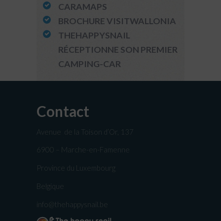
CARAMAPS
BROCHURE VISITWALLONIA
THEHAPPYSNAIL
RÉCEPTIONNE SON PREMIER
CAMPING-CAR
Contact
Avenue de la Toison d’Or, 137
6900 – Marche-en-Famenne
Province du Luxembourg
Belgique
info@thehappysnail.be